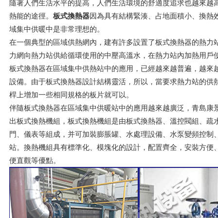
隨著人們生活水平的提高，人們生活環境的舒適度追求也越來越
熱能的途徑。
板式換熱器
因為具有結構緊湊、占地面積小、換熱
域集中供暖中是非常理想的。
在一個典型的區域供熱網內，建有許多設置了板式換熱器的熱力
力網向熱力站供給循環使用的中壓高溫水，在熱力站內加熱用戶
板式換熱器在區域集中供熱站中的應用，已經越來越普遍，越來
設備。由于板式換熱器設計結構靈活，所以，當要求熱力站的供
桿上增加一些相同規格的板片就可以。
伴隨板式換熱器在區域集中供暖站中的應用越來越廣泛，青島康
出板式換熱機組，板式換熱機組是由板式換熱器、溫控閥組、疏水
門、儀表等組成，并可加裝膨脹罐、水處理設備、水泵變頻控制
站。換熱機組具有標準化、模塊化的設計，配置齊全，安裝方便
便直觀等優點。