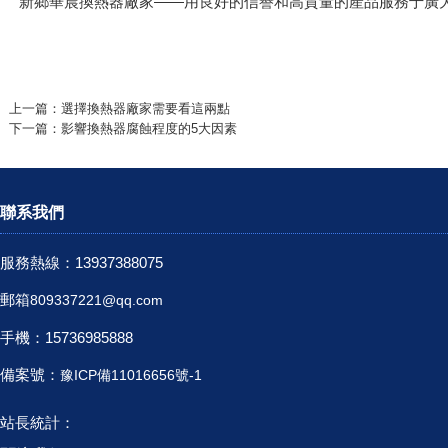
新鄉華晨
換熱器廠家
——用良好的信譽和高質量的產品服務于廣
上一篇：
選擇換熱器廠家需要看這兩點
下一篇：
影響換熱器腐蝕程度的5大因素
聯系我們
服務熱線：13937388075
郵箱
809337221@qq.com
手機：15736985888
備案號：
豫ICP備11016656號-1
站長統計：