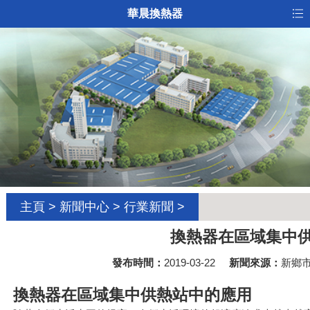
華晨換熱器
主頁
>
新聞中心
>
行業新聞
>
換熱器在區域集中
發布時間：
2019-03-22
新聞來源：
新鄉
換熱器在區域集中供熱站中的應用